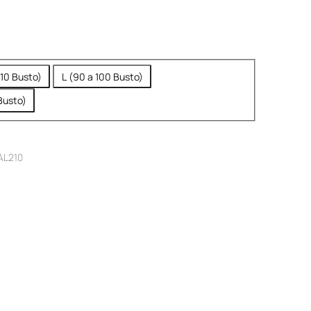
110 Busto)
L (90 a 100 Busto)
Busto)
AL210