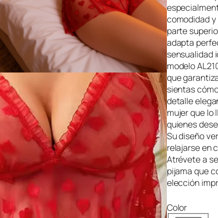
especialment
comodidad y e
parte superio
adapta perfe
sensualidad i
modelo AL210
que garantiza
sientas cómo
detalle elega
mujer que lo 
quienes desea
Su diseño ver
relajarse en 
Atrévete a s
pijama que co
elección impr
Color