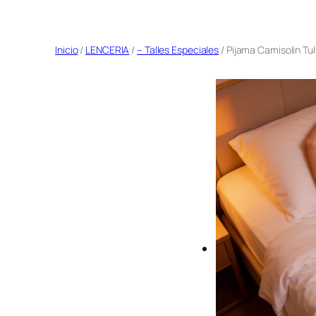
Saltar
al
Inicio
/
LENCERIA
/
– Talles Especiales
/ Pijama Camisolin Tul 
contenido