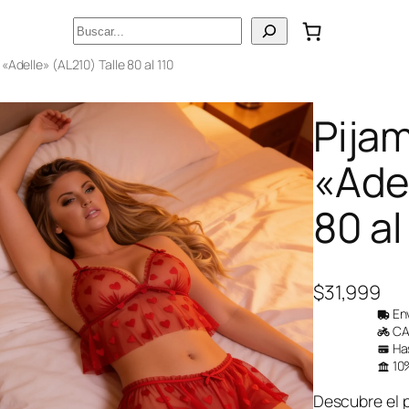
Buscar
«Adelle» (AL210) Talle 80 al 110
Pija
«Adel
80 al
$
31,999
Env
CAB
Has
10%
Descubre el p