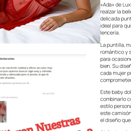
c
«Ada» de Lux
realzar la be
i
delicada punt
o
ideal para qu
o
lencería.
r
La puntilla, m
i
romántico y s
g
para ocasion
i
bien. Su dise
n
cada mujer pu
comprometer
a
l
Este baby dol
e
combinarlo c
r
estilo person
este camisón 
a
el diseño que
: