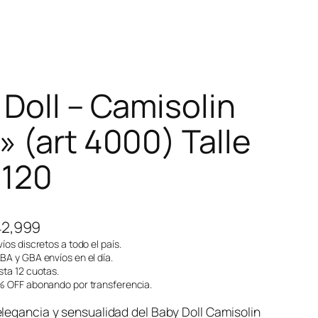
Doll – Camisolin
 (art 4000) Talle
 120
E
42,999
l
íos discretos a todo el país.
A y GBA envíos en el día.
p
ta 12 cuotas.
 OFF abonando por transferencia.
r
e
legancia y sensualidad del Baby Doll Camisolin