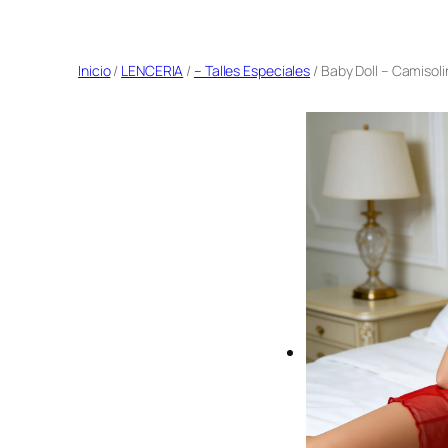
Saltar
al
Inicio
/
LENCERIA
/
– Talles Especiales
/ Baby Doll – Camisoli
contenido