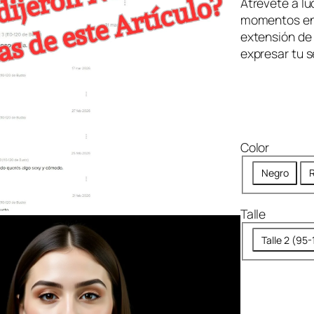
$
Atrévete a lu
momentos en e
4
extensión de 
9
expresar tu 
,
9
9
9
.
Color
Negro
R
Talle
Talle 2 (95