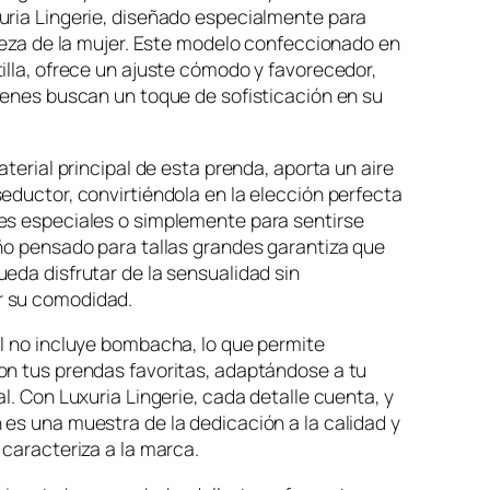
c
uria Lingerie, diseñado especialmente para
lleza de la mujer. Este modelo confeccionado en
i
illa, ofrece un ajuste cómodo y favorecedor,
o
ienes buscan un toque de sofisticación en su
a
c
aterial principal de esta prenda, aporta un aire
t
eductor, convirtiéndola en la elección perfecta
u
es especiales o simplemente para sentirse
a
ño pensado para tallas grandes garantiza que
l
eda disfrutar de la sensualidad sin
 su comodidad.
e
s
l no incluye bombacha, lo que permite
:
on tus prendas favoritas, adaptándose a tu
$
al. Con Luxuria Lingerie, cada detalle cuenta, y
es una muestra de la dedicación a la calidad y
4
 caracteriza a la marca.
2