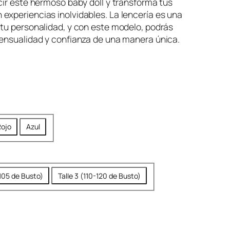
,
cir este hermoso baby doll y transforma tus
xperiencias inolvidables. La lencería es una
9
tu personalidad, y con este modelo, podrás
9
sensualidad y confianza de una manera única.
9
.
ojo
Azul
-105 de Busto)
Talle 3 (110-120 de Busto)