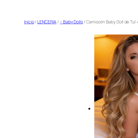
Saltar
al
Inicio
/
LENCERIA
/
– Baby Dolls
/ Camisolin Baby Doll de Tul 
contenido