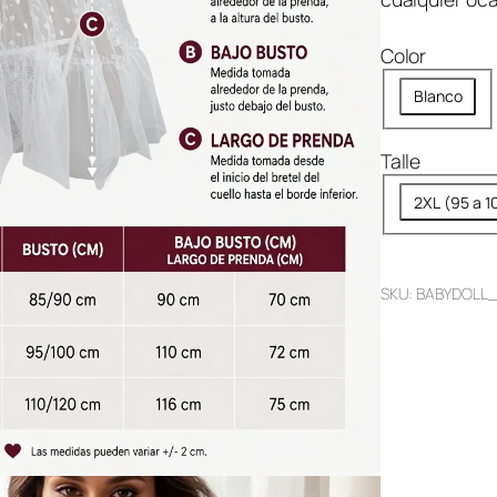
$
3
Color
9
,
Blanco
9
9
Talle
9
2XL (95 a 1
.
SKU:
BABYDOLL_