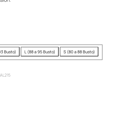
,
9
9
9
.
03 Busto)
L (88 a 95 Busto)
S (80 a 88 Busto)
AL215