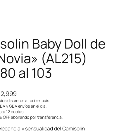
solin Baby Doll de
«Novia» (AL215)
 80 al 103
E
32,999
l
íos discretos a todo el país.
A y GBA envíos en el día.
p
ta 12 cuotas.
 OFF abonando por transferencia.
r
e
legancia y sensualidad del Camisolin