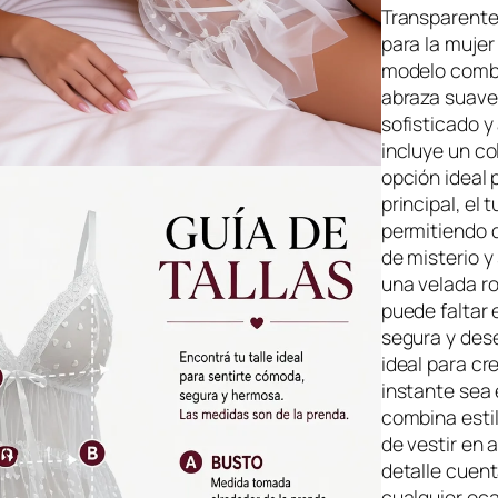
c
Transparente
para la mujer
i
modelo combin
o
abraza suave
o
sofisticado y
r
incluye un co
i
opción ideal 
principal, el
g
permitiendo q
i
de misterio y
n
una velada r
a
puede faltar 
l
segura y des
ideal para c
e
instante sea 
r
combina estil
a
de vestir en 
:
detalle cuent
cualquier oca