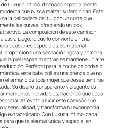
c
 de Luxuria Intimo, diseñado especialmente
 moderna que busca realzar su feminidad. Este
i
a la delicadeza del tul con un corte que
o
mente las curvas, ofreciendo un look
a
 atractivo. La composición de este camisón
c
laless a juego, lo que lo convierte en una
t
para ocasiones especiales. Su material
 tul, proporciona una sensación ligera y cómoda,
u
ue la piel respire mientras se mantiene un aire
a
 seducción. Perfecto para la noche de bodas o
l
omántica, este baby doll es una prenda que no
e
en el armario de toda mujer que desee sentirse
s
eada. Su diseño transparente y elegante es
rear momentos inolvidables, haciendo que cada
:
especial. Atrévete a lucir este camisón que
$
o y sensualidad, y transforma tu experiencia
3
algo extraordinario. Con Luxuria Intimo, cada
2
a para que te sientas única y especial en
sión.