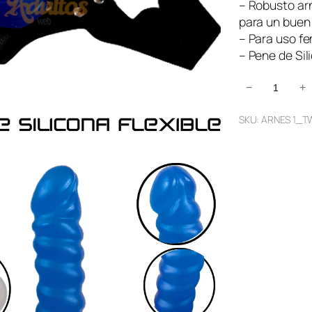
– Robusto arn
para un buen 
– Para uso f
– Pene de Sil
A
−
+
r
SKU:
ARNES 1_T
n
e
s
C
a
m
b
i
o
D
e
R