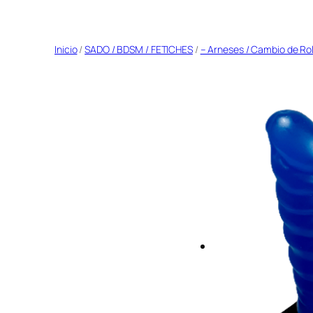
Saltar
al
Inicio
/
SADO / BDSM / FETICHES
/
– Arneses / Cambio de Ro
contenido