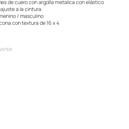
es de cuero con argolla metalica con elástico
ajuste a la cintura.
emenino / masculino
icona con textura de 16 x 4
WISTER