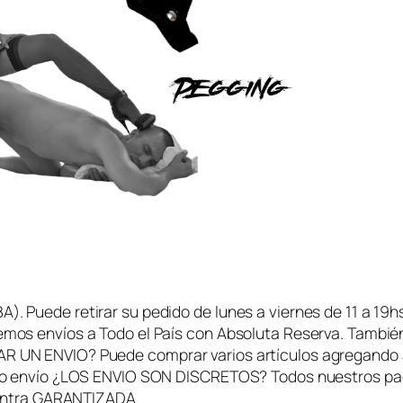
l
i
n
o
c
a
n
t
i
d
a
d
Puede retirar su pedido de lunes a viernes de 11 a 19hs
mos envíos a Todo el País con Absoluta Reserva. Tamb
N ENVIO? Puede comprar varios artículos agregando al 
o envío ¿LOS ENVIO SON DISCRETOS? Todos nuestros paqu
uentra GARANTIZADA