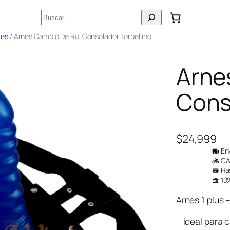
Buscar
les
/ Arnes Cambio De Rol Consolador Torbellino
Arne
Cons
$
24,999
Env
CAB
Has
10%
Arnes 1 plus 
– Ideal para 